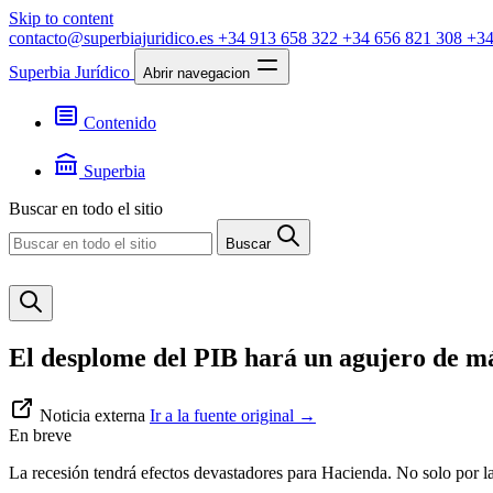
Skip to content
contacto@superbiajuridico.es
+34 913 658 322
+34 656 821 308
+34
Superbia Jurídico
Abrir navegacion
Contenido
Textos
Jurisprudencia
Superbia
Noticias
Presentación
Buscar en todo el sitio
Contacto
Buscar
El desplome del PIB hará un agujero de má
Noticia externa
Ir a la fuente original
→
En breve
La recesión tendrá efectos devastadores para Hacienda. No solo por la