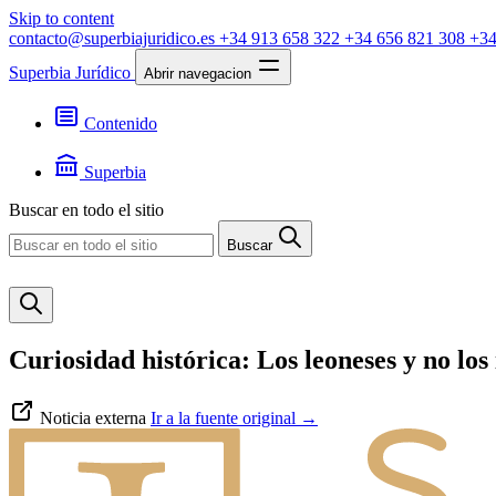
Skip to content
contacto@superbiajuridico.es
+34 913 658 322
+34 656 821 308
+34
Superbia Jurídico
Abrir navegacion
Contenido
Textos
Jurisprudencia
Superbia
Noticias
Presentación
Buscar en todo el sitio
Contacto
Buscar
Curiosidad histórica: Los leoneses y no lo
Noticia externa
Ir a la fuente original
→