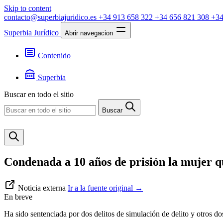
Skip to content
contacto@superbiajuridico.es
+34 913 658 322
+34 656 821 308
+34
Superbia Jurídico
Abrir navegacion
Contenido
Textos
Jurisprudencia
Superbia
Noticias
Presentación
Buscar en todo el sitio
Contacto
Buscar
Condenada a 10 años de prisión la mujer q
Noticia externa
Ir a la fuente original
→
En breve
Ha sido sentenciada por dos delitos de simulación de delito y otros do