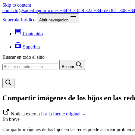
Skip to content
contacto@superbiajuridico.es
+34 913 658 322
+34 656 821 308
+34
Superbia Jurídico
Abrir navegacion
Contenido
Textos
Jurisprudencia
Superbia
Noticias
Presentación
Buscar en todo el sitio
Contacto
Buscar
Compartir imágenes de los hijos en las re
Noticia externa
Ir a la fuente original
→
En breve
Compartir imágenes de los hijos en las redes puede acarrear problemas