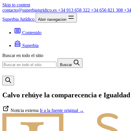
Skip to content
contacto@superbiajuridico.es
+34 913 658 322
+34 656 821 308
+34
Superbia Jurídico
Abrir navegacion
Contenido
Textos
Jurisprudencia
Superbia
Noticias
Presentación
Buscar en todo el sitio
Contacto
Buscar
Calvo rehúye la comparecencia e Igualdad r
Noticia externa
Ir a la fuente original
→