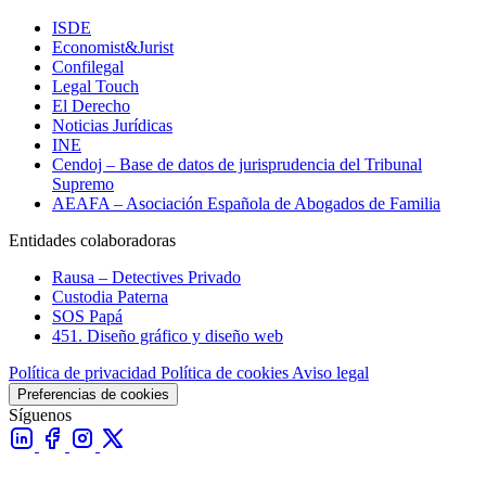
ISDE
Economist&Jurist
Confilegal
Legal Touch
El Derecho
Noticias Jurídicas
INE
Cendoj – Base de datos de jurisprudencia del Tribunal
Supremo
AEAFA – Asociación Española de Abogados de Familia
Entidades colaboradoras
Rausa – Detectives Privado
Custodia Paterna
SOS Papá
451. Diseño gráfico y diseño web
Política de privacidad
Política de cookies
Aviso legal
Preferencias de cookies
Síguenos