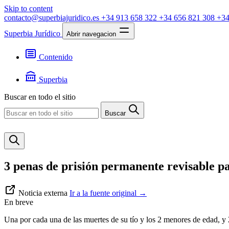
Skip to content
contacto@superbiajuridico.es
+34 913 658 322
+34 656 821 308
+34
Superbia Jurídico
Abrir navegacion
Contenido
Textos
Jurisprudencia
Superbia
Noticias
Presentación
Buscar en todo el sitio
Contacto
Buscar
3 penas de prisión permanente revisable p
Noticia externa
Ir a la fuente original
→
En breve
Una por cada una de las muertes de su tío y los 2 menores de edad, y 2