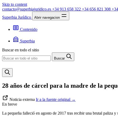
Skip to content
contacto@superbiajuridico.es
+34 913 658 322
+34 656 821 308
+34
Superbia Jurídico
Abrir navegacion
Contenido
Textos
Jurisprudencia
Superbia
Noticias
Presentación
Buscar en todo el sitio
Contacto
Buscar
28 años de cárcel para la madre de la peq
Noticia externa
Ir a la fuente original
→
En breve
La pequeña falleció en agosto de 2017 tras recibir una brutal paliza y 