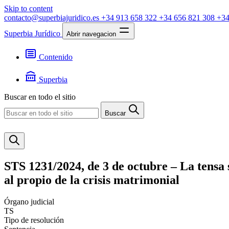
Skip to content
contacto@superbiajuridico.es
+34 913 658 322
+34 656 821 308
+34
Superbia Jurídico
Abrir navegacion
Contenido
Textos
Jurisprudencia
Superbia
Noticias
Presentación
Buscar en todo el sitio
Contacto
Buscar
STS 1231/2024, de 3 de octubre – La tensa 
al propio de la crisis matrimonial
Órgano judicial
TS
Tipo de resolución