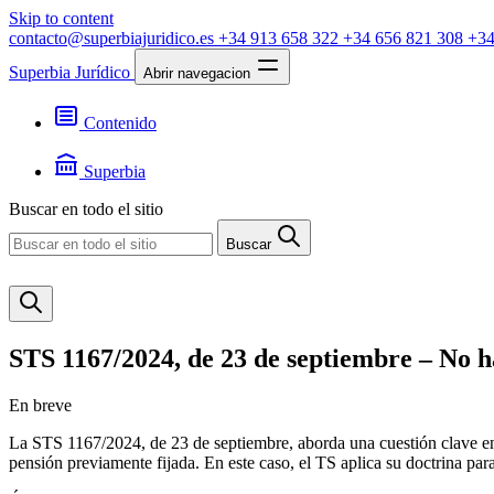
Skip to content
contacto@superbiajuridico.es
+34 913 658 322
+34 656 821 308
+34
Superbia Jurídico
Abrir navegacion
Contenido
Textos
Jurisprudencia
Superbia
Noticias
Presentación
Buscar en todo el sitio
Contacto
Buscar
STS 1167/2024, de 23 de septiembre – No h
En breve
La STS 1167/2024, de 23 de septiembre, aborda una cuestión clave en ma
pensión previamente fijada. En este caso, el TS aplica su doctrina para