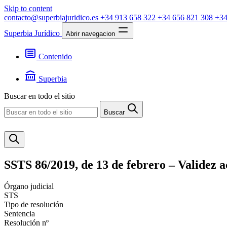
Skip to content
contacto@superbiajuridico.es
+34 913 658 322
+34 656 821 308
+34
Superbia Jurídico
Abrir navegacion
Contenido
Textos
Jurisprudencia
Superbia
Noticias
Presentación
Buscar en todo el sitio
Contacto
Buscar
SSTS 86/2019, de 13 de febrero – Validez 
Órgano judicial
STS
Tipo de resolución
Sentencia
Resolución nº