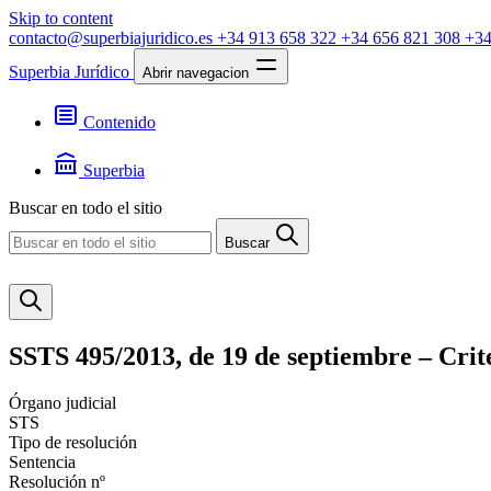
Skip to content
contacto@superbiajuridico.es
+34 913 658 322
+34 656 821 308
+34
Superbia Jurídico
Abrir navegacion
Contenido
Textos
Jurisprudencia
Superbia
Noticias
Presentación
Buscar en todo el sitio
Contacto
Buscar
SSTS 495/2013, de 19 de septiembre – Crit
Órgano judicial
STS
Tipo de resolución
Sentencia
Resolución nº