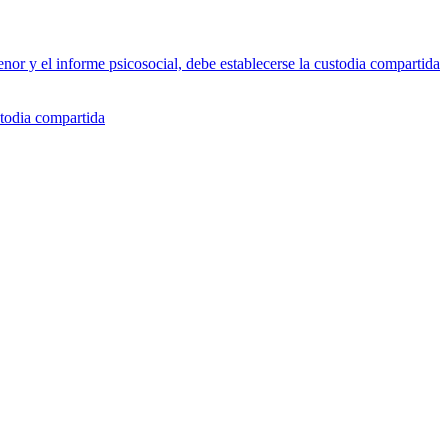
enor y el informe psicosocial, debe establecerse la custodia compartida
stodia compartida