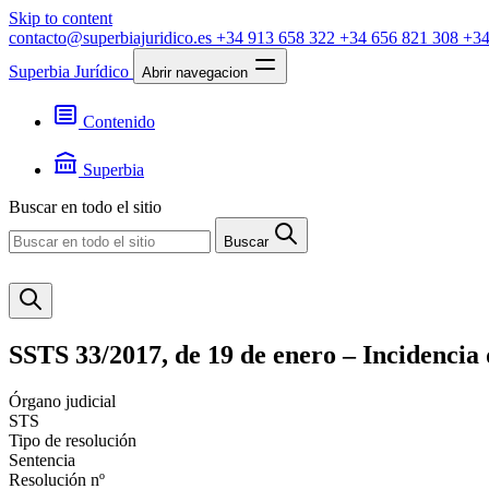
Skip to content
contacto@superbiajuridico.es
+34 913 658 322
+34 656 821 308
+34
Superbia Jurídico
Abrir navegacion
Contenido
Textos
Jurisprudencia
Superbia
Noticias
Presentación
Buscar en todo el sitio
Contacto
Buscar
SSTS 33/2017, de 19 de enero – Incidencia d
Órgano judicial
STS
Tipo de resolución
Sentencia
Resolución nº