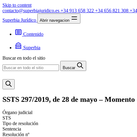
Skip to content
contacto@superbiajuridico.es
+34 913 658 322
+34 656 821 308
+34
Superbia Jurídico
Abrir navegacion
Contenido
Textos
Jurisprudencia
Superbia
Noticias
Presentación
Buscar en todo el sitio
Contacto
Buscar
SSTS 297/2019, de 28 de mayo – Momento di
Órgano judicial
STS
Tipo de resolución
Sentencia
Resolución nº