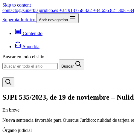
Skip to content
contacto@superbiajuridico.es
+34 913 658 322
+34 656 821 308
+34
Superbia Jurídico
Abrir navegacion
Contenido
Textos
Jurisprudencia
Superbia
Noticias
Presentación
Buscar en todo el sitio
Contacto
Buscar
SJPI 535/2023, de 19 de noviembre – Nulid
En breve
Nueva sentencia favorable para Quercus Jurídico: nulidad de tarjeta r
Órgano judicial