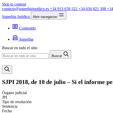
Skip to content
contacto@superbiajuridico.es
+34 913 658 322
+34 656 821 308
+34
Superbia Jurídico
Abrir navegacion
Contenido
Textos
Jurisprudencia
Superbia
Noticias
Presentación
Buscar en todo el sitio
Contacto
Buscar
SJPI 2018, de 10 de julio – Si el informe p
Órgano judicial
JPI
Tipo de resolución
Sentencia
Fecha