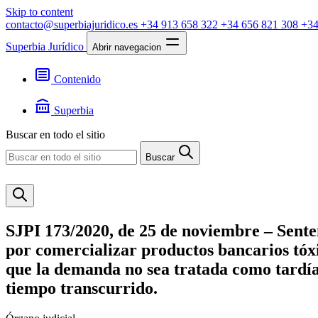
Skip to content
contacto@superbiajuridico.es
+34 913 658 322
+34 656 821 308
+34
Superbia Jurídico
Abrir navegacion
Contenido
Textos
Jurisprudencia
Superbia
Noticias
Presentación
Buscar en todo el sitio
Contacto
Buscar
SJPI 173/2020, de 25 de noviembre – Sente
por comercializar productos bancarios tóxi
que la demanda no sea tratada como tardía
tiempo transcurrido.